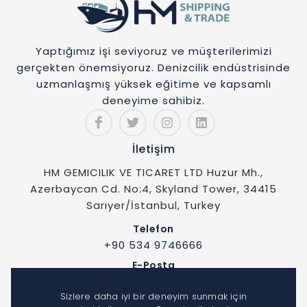
Yaptığımız işi seviyoruz ve müşterilerimizi
gerçekten önemsiyoruz. Denizcilik endüstrisinde
uzmanlaşmış yüksek eğitime ve kapsamlı
deneyime sahibiz.
İletişim
HM GEMICILIK VE TICARET LTD Huzur Mh.,
Azerbaycan Cd. No:4, Skyland Tower, 34415
Sarıyer/İstanbul, Turkey
Telefon
+90 534 9746666
E-Posta
info@hmshiptrade.com
Sizlere daha iyi bir deneyim sunmak için